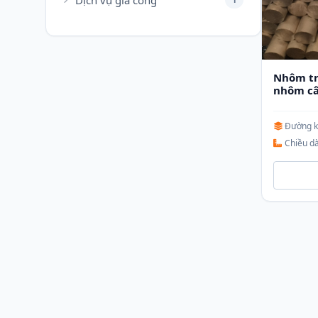
Dịch vụ gia công
Nhôm tr
nhôm câ
Đường k
Chiều dà