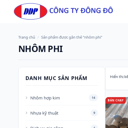
Skip to content
Trang chủ
/
Sản phẩm được gắn thẻ “nhôm phi”
NHÔM PHI
Hiển thị k
DANH MỤC SẢN PHẨM
Nhôm hợp kim
14
BÁN CHẠY
Nhựa kỹ thuật
9
1