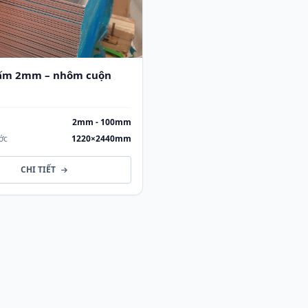
ấm 2mm – nhôm cuộn
2mm - 100mm
ớc
1220×2440mm
CHI TIẾT