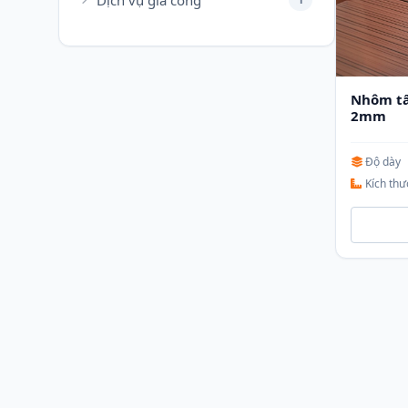
Dịch vụ gia công
Nhôm t
2mm
Độ dày
Kích thư