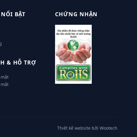
 NỔI BẬT
CHỨNG NHẬN
g
H & HỖ TRỢ
 mật
 mật
Thiết kế website bởi Wootech