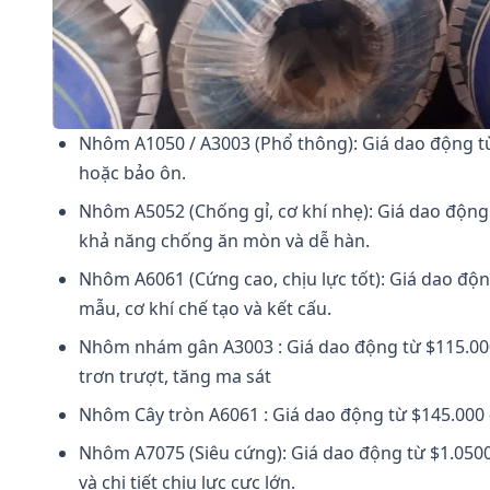
Nhôm A1050 / A3003 (Phổ thông): Giá dao động từ 
hoặc bảo ôn.
Nhôm A5052 (Chống gỉ, cơ khí nhẹ): Giá dao động 
khả năng chống ăn mòn và dễ hàn.
Nhôm A6061 (Cứng cao, chịu lực tốt): Giá dao độ
mẫu, cơ khí chế tạo và kết cấu.
Nhôm nhám gân A3003 : Giá dao động từ $115.00
trơn trượt, tăng ma sát
Nhôm Cây tròn A6061 :
Giá dao động từ $145.000 
Nhôm A7075 (Siêu cứng): Giá dao động từ $1.050
và chi tiết chịu lực cực lớn.