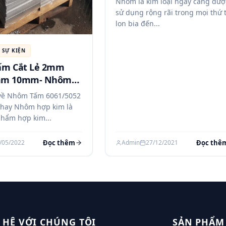
Nhôm là kim loại ngày càng đượ
sử dụng rộng rãi trong mọi thứ 
lon bia đến...
 SỰ KIỆN
m Cắt Lẻ 2mm
m 10mm- Nhôm
lẻ
 về Nhôm Tấm 6061/5052
hay Nhôm hợp kim là
hẩm hợp kim...
Đọc thêm
Đọc thê
/05/2022
Admin
27/12/2021
 HỆ VỚI CHÚNG TÔI
SẢN PHẨM