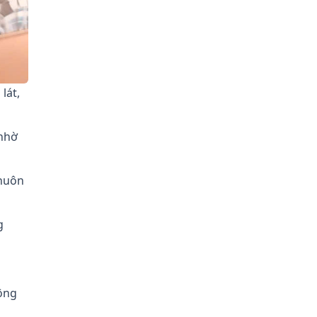
lát,
 nhờ
khuôn
g
ông