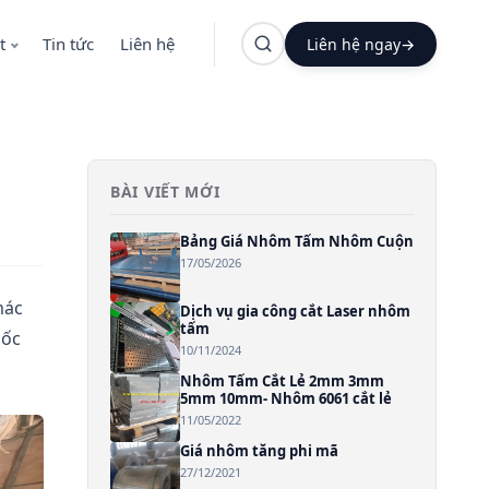
t
Tin tức
Liên hệ
Liên hệ ngay
→
BÀI VIẾT MỚI
Bảng Giá Nhôm Tấm Nhôm Cuộn
17/05/2026
mác
Dịch vụ gia công cắt Laser nhôm
tấm
uốc
10/11/2024
Nhôm Tấm Cắt Lẻ 2mm 3mm
5mm 10mm- Nhôm 6061 cắt lẻ
11/05/2022
Giá nhôm tăng phi mã
27/12/2021