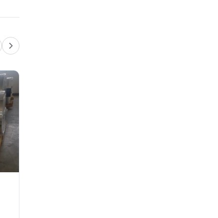
TIN TỨC VÀ SỰ KIỆN
Vì Sao CNC Laser Cắt Được
Kim Loại?