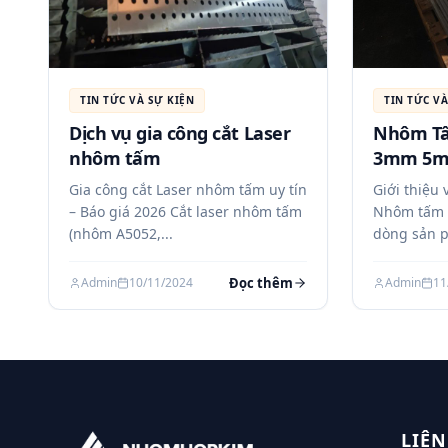
TIN TỨC VÀ SỰ KIỆN
TIN TỨC VÀ
Dịch vụ gia công cắt Laser
Nhôm Tấ
nhôm tấm
3mm 5m
6061 cắt 
Gia công cắt Laser nhôm tấm uy tín
Giới thiệu
– Báo giá 2026 Cắt laser nhôm tấm
Nhôm tấm 
(nhôm A5052,...
dòng sản p
Đọc thêm
Admin
10/11/2024
Admin
11
LIÊN